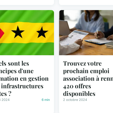
ls sont les
Trouvez votre
ncipes d'une
prochain emploi
mation en gestion
association à ren
 infrastructures
420 offres
tes ?
disponibles
i 2024
6 min
2 octobre 2024