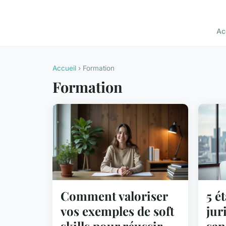
Ac
Accueil
› Formation
Formation
Comment valoriser
5 é
vos exemples de soft
jur
skills pour réussir
san