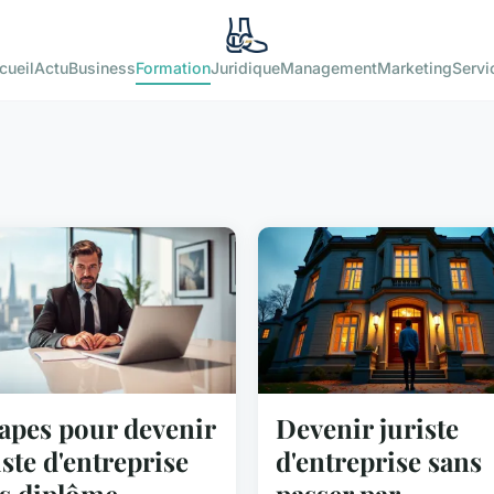
cueil
Actu
Business
Formation
Juridique
Management
Marketing
Servi
tapes pour devenir
Devenir juriste
iste d'entreprise
d'entreprise sans
s diplôme
passer par