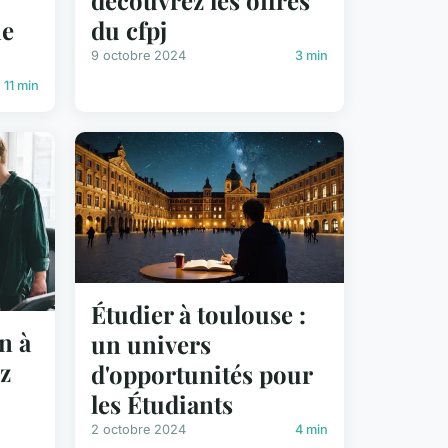
découvrez les offres
he
du cfpj
9 octobre 2024
3 min
11 min
Étudier à toulouse :
n à
un univers
z
d'opportunités pour
les Étudiants
2 octobre 2024
4 min