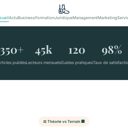
cueil
Actu
Business
Formation
Juridique
Management
Marketing
Servi
350+
45k
120
98%
rticles publiés
Lecteurs mensuels
Guides pratiques
Taux de satisfacti
⚖️ Théorie vs Terrain 🏢