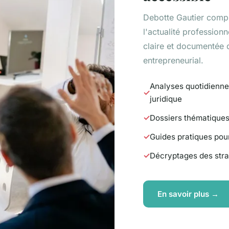
Debotte Gautier compil
l'actualité professionn
claire et documentée
entrepreneurial.
Analyses quotidiennes
juridique
Dossiers thématiques
Guides pratiques pour
Décryptages des stra
En savoir plus →