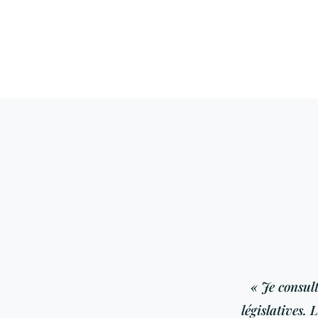
« Je consul
législatives. 